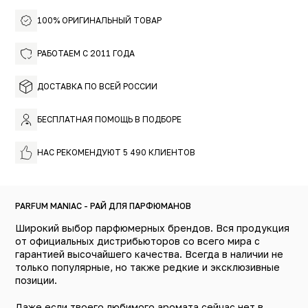
Comme Des Garcons Rouge — это восточный пряный
аромат для мужчин и женщин. Неожиданный,
100% ОРИГИНАЛЬНЫЙ ТОВАР
провокационный и самобытный за счет редкой
«овощной» ноты, зимой он напитает витаминами и
согреет ладаном, а летом — освежит имбирём и мятой.
РАБОТАЕМ С 2011 ГОДА
Расширяйте свои парфюмерные горизонты!
ДОСТАВКА ПО ВСЕЙ РОССИИ
БЕСПЛАТНАЯ ПОМОЩЬ В ПОДБОРЕ
НАС РЕКОМЕНДУЮТ 5 490 КЛИЕНТОВ
PARFUM MANIAC - РАЙ ДЛЯ ПАРФЮМАНОВ
Широкий выбор парфюмерных брендов. Вся продукция
от официальных дистрибьюторов со всего мира с
гарантией высочайшего качества. Всегда в наличии не
только популярные, но также редкие и эксклюзивные
позиции.
Даже если твоего любимого аромата сейчас нет в