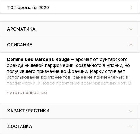
ТОП ароматы 2020
АРОМАТИКА
ОПИСАНИЕ
Comme Des Garcons Rouge
— аромат от бунтарского
бренда нишевой парфюмерии, созданного в Японии, но
получившего признание во Франции. Марку отличает
использование компонентов, ранее не применяемых в
парфюмерии, и новое прочтение всем известных нот. В
переводе название означает «Румяна».
Читать полностью
Это салат из свежей свёклы с острой приправой:
нетривиальный парфюмерный набор — фирменная
ХАРАКТЕРИСТИКИ
фишка бренда. Аппетитный и заряжающий энергией
микс из влажной землистой свёклы, имбиря и розового
перца с мятой. Для большей чувственности добавлено
ДОСТАВКА
немного пачули, а для душевного равновесия —ладан.
Аппетитно, креативно и соблазнительно.