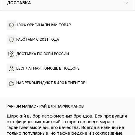
фиалковых листьев. А когда к этому нежному
ДОСТАВКА
сочетанию присоединяются пачули и мускус, аромат, не
теряя своей деликатности, переходит на высший
Atelier Cologne Silver Iris — это цветочно-восточный
уровень чувственности.
аромат для мужчин и женщин, который передает
100% ОРИГИНАЛЬНЫЙ ТОВАР
атмосферу ухоженности и лёгкости. Идеально
подходит для романтического вечера и на каждый
день для создания нежного чувственного образа.
РАБОТАЕМ С 2011 ГОДА
Попробуйте эту воздушную и мягкую грань ириса!
ДОСТАВКА ПО ВСЕЙ РОССИИ
БЕСПЛАТНАЯ ПОМОЩЬ В ПОДБОРЕ
НАС РЕКОМЕНДУЮТ 5 490 КЛИЕНТОВ
PARFUM MANIAC - РАЙ ДЛЯ ПАРФЮМАНОВ
Широкий выбор парфюмерных брендов. Вся продукция
от официальных дистрибьюторов со всего мира с
гарантией высочайшего качества. Всегда в наличии не
только популярные, но также редкие и эксклюзивные