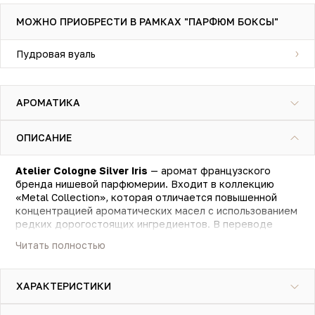
МОЖНО ПРИОБРЕСТИ В РАМКАХ "ПАРФЮМ БОКСЫ"
Пудровая вуаль
АРОМАТИКА
ОПИСАНИЕ
Atelier Cologne Silver Iris
— аромат французского
бренда нишевой парфюмерии. Входит в коллекцию
«Metal Collection», которая отличается повышенной
концентрацией ароматических масел с использованием
редких дорогостоящих ингредиентов. В переводе
название означает «Серебряный ирис», что отражает
Читать полностью
звонкую и чистую суть аромата.
Это ода ирису, тёплая, мягкая ирисовая пудра, слегка
помадная, но очень нежная. Сладкий танжерин, слегка
ХАРАКТЕРИСТИКИ
терпкая чёрная смородина и пикантный розовый перец
плавно растворяются в пудровой дымке из ириса и