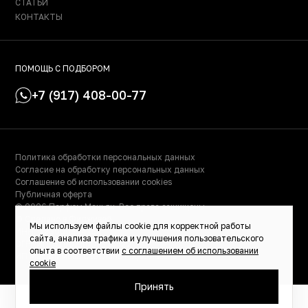
СТАТЬИ
КОНТАКТЫ
ПОМОЩЬ С ПОДБОРОМ
+7 (917) 408-00-77
Политика обработки персональных данных
Согласие на обработку персональных данных
Соглашение об использовании cookies
Публичная оферта
© 2026 Парфюм Маньяк. Все права защищены.
© Сделано в Фидживеб
Мы используем файлы cookie для корректной работы
ИНН: 023000504158
сайта, анализа трафика и улучшения пользовательского
ОГРНИП: 319028000115522
опыта в соответствии
с соглашением об использовании
ИП Масалимова Светлана Рафаэльевна
cookie
Принять