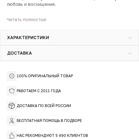
любовь и восхищение.
Как волшебный покров он укутывает нас создавая
Читать полностью
ощущение надёжности, спокойствия и тепла, словно
отцовские объятия. Каждый, кто услышит этот аромат
не сможет его забыть, а самым достойным скажут: как
ХАРАКТЕРИСТИКИ
он тебе подходит!
ДОСТАВКА
100% ОРИГИНАЛЬНЫЙ ТОВАР
РАБОТАЕМ С 2011 ГОДА
ДОСТАВКА ПО ВСЕЙ РОССИИ
БЕСПЛАТНАЯ ПОМОЩЬ В ПОДБОРЕ
НАС РЕКОМЕНДУЮТ 5 490 КЛИЕНТОВ