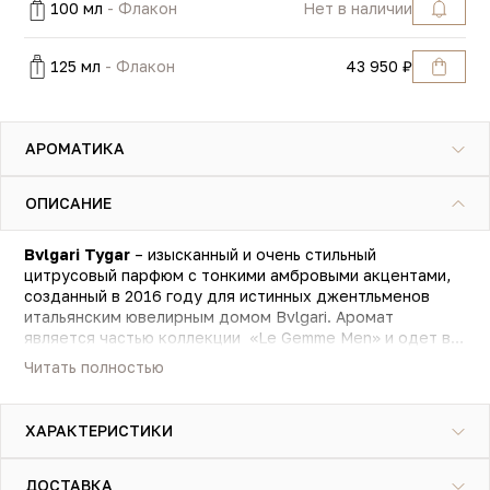
100 мл
- Флакон
Нет в наличии
125 мл
- Флакон
43 950 ₽
АРОМАТИКА
ОПИСАНИЕ
Bvlgari Tygar
– изысканный и очень стильный
цитрусовый парфюм с тонкими амбровыми акцентами,
созданный в 2016 году для истинных джентльменов
итальянским ювелирным домом Bvlgari. Аромат
является частью коллекции «Le Gemme Men» и одет в
характерный для коллекции черный прямоугольный
Читать полностью
флакончик с золотистой шейкой. В созданной
известным парфюмером Jacques Cavallier
ароматической композиции красиво переплетаются
ХАРАКТЕРИСТИКИ
освежающие цитрусовые ноты розового грейпфрута и
бархатисто-пряный запах древесины. И все это
обрамляет тонкий, переливчатый древесно-мускусно-
ДОСТАВКА