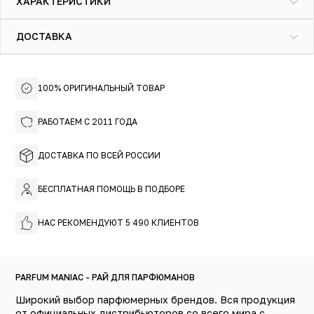
ХАРАКТЕРИСТИКИ
жасмина и медового пиона, которые особенно чисто и
ярко звучат на фоне богатых цветочных, фруктовых и
элегантных древесных нот, насыщена незабываемая
ДОСТАВКА
притягательная композиция парфюма Monart Parfums Un
Reve Doux.
100% ОРИГИНАЛЬНЫЙ ТОВАР
РАБОТАЕМ С 2011 ГОДА
ДОСТАВКА ПО ВСЕЙ РОССИИ
БЕСПЛАТНАЯ ПОМОЩЬ В ПОДБОРЕ
НАС РЕКОМЕНДУЮТ 5 490 КЛИЕНТОВ
PARFUM MANIAC - РАЙ ДЛЯ ПАРФЮМАНОВ
Широкий выбор парфюмерных брендов. Вся продукция
от официальных дистрибьюторов со всего мира с