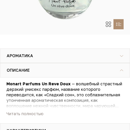
АРОМАТИКА
ОПИСАНИЕ
Monart Parfums Un Reve Doux
— волшебный страстный
дерзкий унисекс парфюм, название которого
переводится, как «Сладкий сон», это соблазнительная
утонченная ароматическая композиция, как
воплощение нежной чувственности, мира чарующей
сладости и волнующих романтичных грез. Свежими
Читать полностью
сверкающими цитрусовыми нотами бергамота и личи,
сладкими сочными фруктовыми аккордами душистого
спелого персика, пьянящими оттенками изысканного