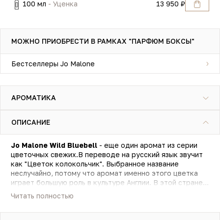
100 мл
- Уценка
13 950 ₽
МОЖНО ПРИОБРЕСТИ В РАМКАХ "ПАРФЮМ БОКСЫ"
Бестселлеры Jo Malone
АРОМАТИКА
ОПИСАНИЕ
Jo Malone Wild Bluebell
- еще один аромат из серии
цветочных свежих.В переводе на русский язык звучит
как "Цветок колокольчик". Выбранное название
неслучайно, потому что аромат именно этого цветка
играет большую роль в культуре Англии. В этой стране
даже отмечают праздник Колокольчика. Попробовав
Читать полностью
лишь единожды этот аромат вы влюбитесь в него раз и
навсегда и впустите непременно в жизнь, которая
наполнена исключительно счастьем. Парфюм является