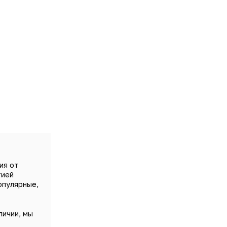
ия от
тией
опулярные,
личии, мы